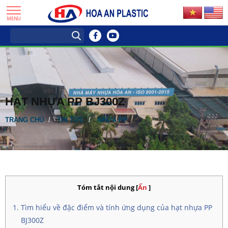
HẠT NHỰA PP BJ300Z
TRANG CHỦ
TIN TỨC
NHỰA PP
Tóm tắt nội dung
[
Ẩn
]
Tìm hiểu về đặc điểm và tính ứng dụng của hạt nhựa PP
BJ300Z