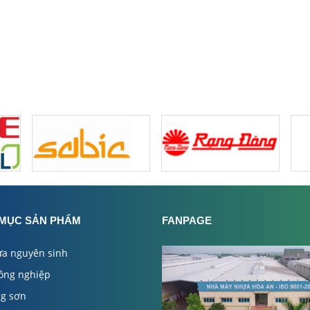
MỤC SẢN PHẨM
FANPAGE
ựa nguyên sinh
ông nghiệp
ng sơn