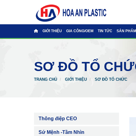
GIỚI THIỆU
GIA CÔNG/OEM
TIN TỨC
SẢN PHẨ
SƠ ĐỒ TỔ CHỨ
TRANG CHỦ
GIỚI THIỆU
SƠ ĐỒ TỔ CHỨC
Thông điệp CEO
Sứ Mệnh -Tầm Nhìn