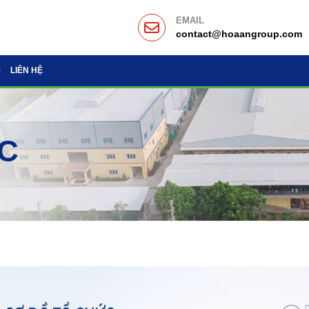
EMAIL
contact@hoaangroup.com
M
LIÊN HỆ
C