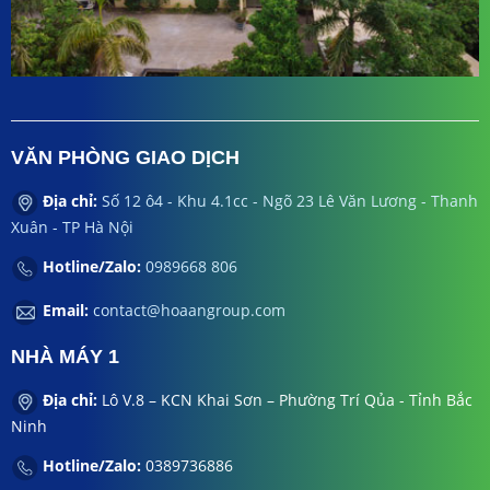
VĂN PHÒNG GIAO DỊCH
Địa chỉ:
Số 12 ô4 - Khu 4.1cc - Ngõ 23 Lê Văn Lương - Thanh
Xuân - TP Hà Nội
Hotline/Zalo:
0989668 806
Email:
contact@hoaangroup.com
NHÀ MÁY 1
Địa chỉ:
Lô V.8 – KCN Khai Sơn – Phường Trí Qủa - Tỉnh Bắc
Ninh
Hotline/Zalo:
0389736886