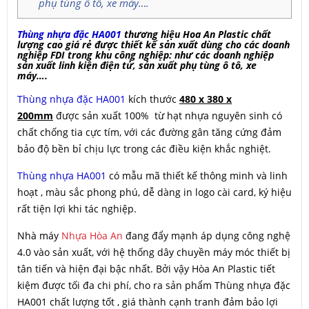
phụ tùng ô tô, xe máy….
Thùng nhựa đặc HA001
thương hiệu Hoa An Plastic chất
lượng cao giá rẻ được thiết kế sản xuất dùng cho các doanh
nghiệp FDI trong khu công nghiệp: như các doanh nghiệp
sản xuất linh kiện điện tử, sản xuất phụ tùng ô tô, xe
máy….
Thùng nhựa đặc HA001
kích thước
480 x 380 x
200mm
được sản xuất 100% từ hạt nhựa nguyên sinh có
chất chống tia cực tím, với các đường gân tăng cứng đảm
bảo độ bền bỉ chịu lực trong các điều kiện khắc nghiệt.
Thùng nhựa HA001
có mẫu mã thiết kế thông minh và linh
hoạt , màu sắc phong phú, dễ dàng in logo cài card, ký hiệu
rất tiện lợi khi tác nghiệp.
Nhà máy
Nhựa Hòa An
đang đẩy mạnh áp dụng công nghệ
4.0 vào sản xuất, với hệ thống dây chuyền máy móc thiết bị
tân tiến và hiện đại bậc nhất. Bởi vậy Hòa An Plastic tiết
kiệm được tối đa chi phí, cho ra sản phẩm Thùng nhựa đặc
HA001 chất lượng tốt , giá thành cạnh tranh đảm bảo lợi